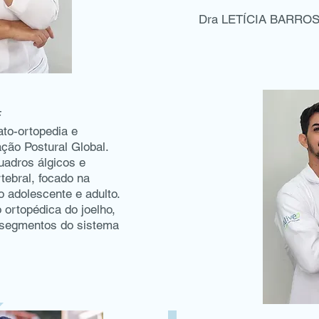
Dra LETÍCIA BARRO
F
ato-ortopedia e
ção Postural Global.
uadros álgicos e
tebral, focado na
o adolescente e adulto.
 ortopédica do joelho,
 segmentos do sistema