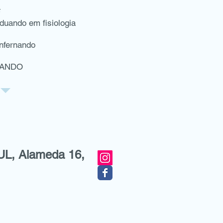
F
duando em fisiologia
nfernando
NANDO
UL, Alameda 16,