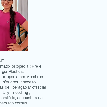
-F
mato- ortopedia ; Pré e
rgia Plástica.
o- ortopedia em Membros
Inferiores, conceito
cas de liberação Miofascial
 Dry - needling ,
eratório, acupuntura na
gem top corpus.