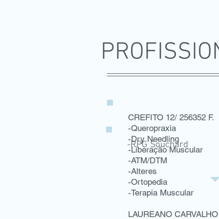
PROFISSIO
CREFITO 12/ 256352 F.
-Queropraxia
-Dry Needling
-RPG Souchard
-Liberação Muscular
-ATM/DTM
-Alteres
-Ortopedia
-Terapia Muscular
LAUREANO CARVALHO